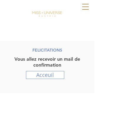
FELICITATIONS
Vous allez recevoir un mail de
confirmation
Acceuil
Miss Universe Austria
​Concours réunissant des candidates
autrichiennes. Tentez votre chance
pour devenir Miss Universe Austria.