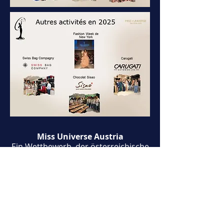
Miss Universe Austria
Ein Wettbewerb, der österreichische
Kandidatinnen zusammenbringt.
Versuche dein Glück und werde Miss
Universe Austria. Ein bereicherndes
Abenteuer voller Entdeckungen und
Begegnungen.