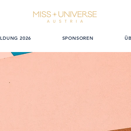
LDUNG 2026
SPONSOREN
Ü