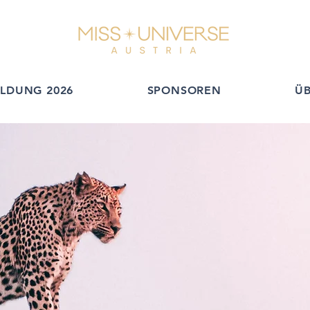
LDUNG 2026
SPONSOREN
Ü