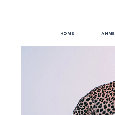
HOME
ANME