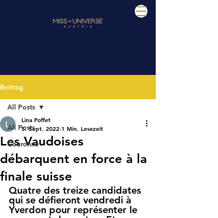
Beitrag
All Posts
Lina Poffet
All Posts
5. Sept. 2022
1 Min. Lesezeit
Les Vaudoises
Couronne
débarquent en force à la
finale suisse
Quatre des treize candidates 
qui se défieront vendredi à 
Yverdon pour représenter le 