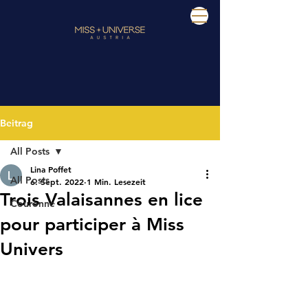
Beitrag
All Posts
Lina Poffet
All Posts
6. Sept. 2022
1 Min. Lesezeit
Trois Valaisannes en lice
Couronne
pour participer à Miss
Univers