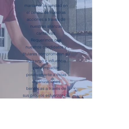
mantener la caridad en
el centro de nuestras
acciones a través de
nuestras alianzas
caritativas.
Requerimos que
nuestros candidatos y
titulares comprometan su
liderazgo e influencia
para impactar
positivamente a estas
organizaciones
benéficas a través de
sus propios esfuerzos de
voluntariado,
recaudación de fondos y
promoción.