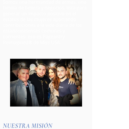
Somos una hermandad de armas, una
familia de belleza y negocios, lista para
generar un impacto positivo en el
estatus de las mujeres aportando
contribuciones a la vida diaria de los
estadounidenses comunes y
corrientes: eso es Pageantry
Reimagined® de Miss USA.
NUESTRA MISIÓN