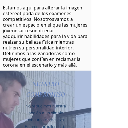
Estamos aquí para alterar la imagen
estereotipada de los exámenes
competitivos. Nosotros
vamos a
crear
un espacio en el que las mujeres
jóvenes
acceso
entrenar
y
adquirir
habilidades para la vida para
realzar su belleza física mientras
nutren su personalidad interior.
Definimos a las ganadoras como
mujeres que confían en reclamar la
corona en el escenario y más allá.
NUESTRO
COMPROMISO
No reducimos nuestra
acción a un simple
concurso de belleza.
Estamos orgullosos de