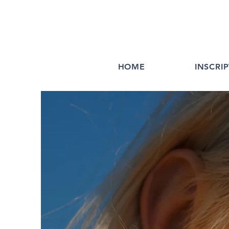
HOME
INSCRI