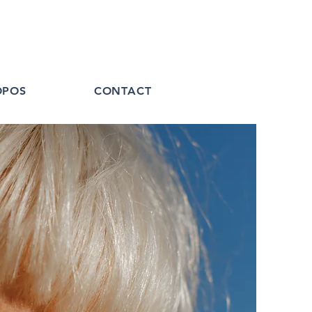
OPOS
CONTACT