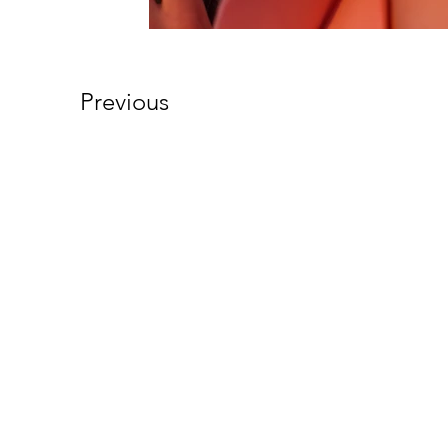
Previous