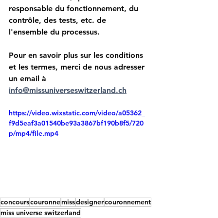
responsable du fonctionnement, du 
contrôle, des tests, etc. de 
l'ensemble du processus.
Pour en savoir plus sur les conditions 
et les termes, merci de nous adresser 
un email à 
info@missuniverseswitzerland.ch
https://video.wixstatic.com/video/a05362_
f9d5eaf3a01540be93a3867bf190b8f5/720
p/mp4/file.mp4
concours
couronne
miss
designer
couronnement
miss universe switzerland