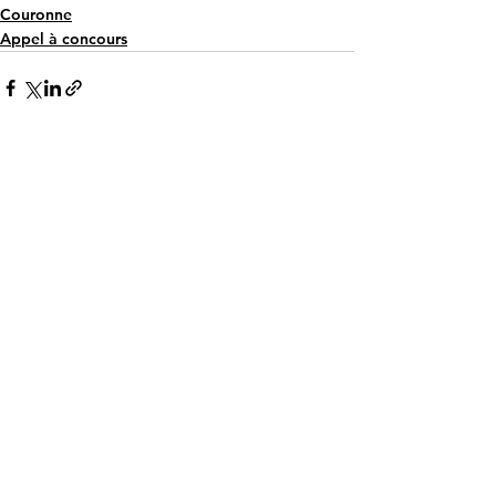
Couronne
Appel à concours
Commentaires
Rédigez un commentaire...
Miss Universe Austria
​Concours réunissant des candidates
autrichiennes. Tentez votre chance
pour devenir Miss Universe Austria.