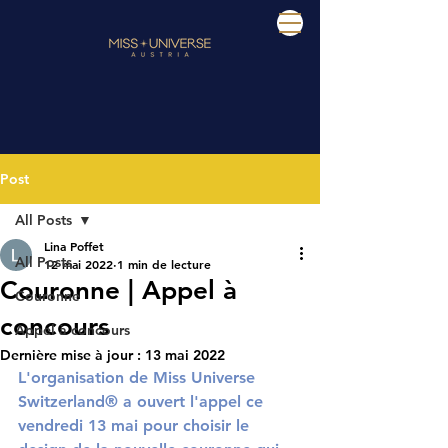
Post
All Posts
Lina Poffet
All Posts
12 mai 2022
1 min de lecture
Couronne | Appel à
Couronne
concours
Appel à concours
Dernière mise à jour :
13 mai 2022
L'organisation de Miss Universe 
Switzerland® a ouvert l'appel ce 
vendredi 13 mai pour choisir le 