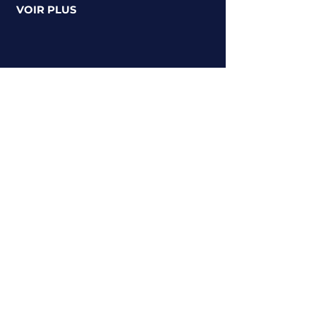
VOIR PLUS
Miss Universe Austria
​Concours réunissant des candidates
autrichiennes. Tentez votre chance
pour devenir Miss Universe Austria.
Une aventure humaine riche en
découvertes et rencontres.​