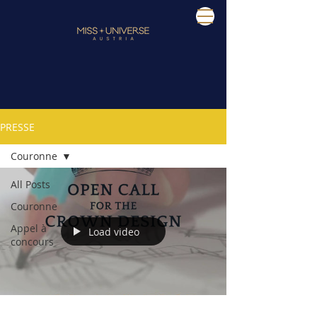
PRESSE
Couronne
All Posts
Couronne
Appel à
Load video
concours