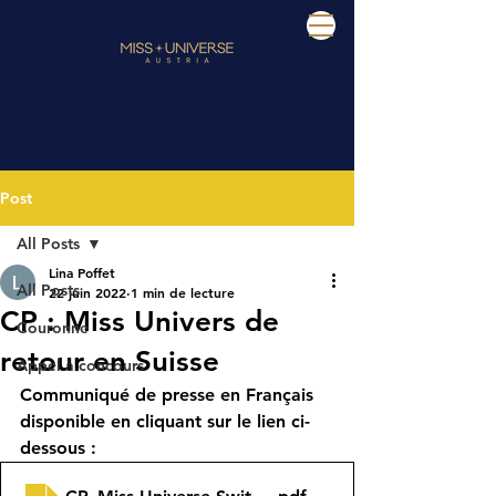
Post
All Posts
Lina Poffet
All Posts
22 juin 2022
1 min de lecture
CP : Miss Univers de
Couronne
retour en Suisse
Appel à concours
Communiqué de presse en Français 
disponible en cliquant sur le lien ci-
dessous :